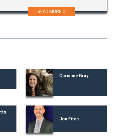
READ MORE
Carianne Gray
etts
Jon Fitch