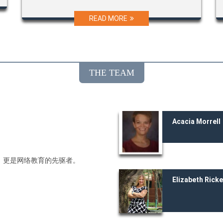
READ MORE
THE TEAM
Acacia Morrell
，更是网络教育的先驱者。
Elizabeth Rick